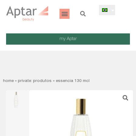
my Aptar
home
»
private: produtos
»
essencia 130 mcl