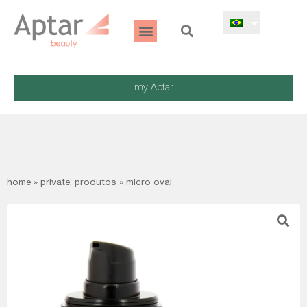
my Aptar
home
»
private: produtos
»
micro oval