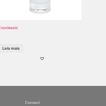
Evoclassic
Leia mais
Connect