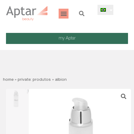
my Aptar
home
»
private: produtos
»
albion