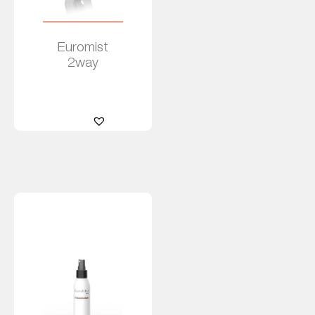
Euromist
2way
Leer más