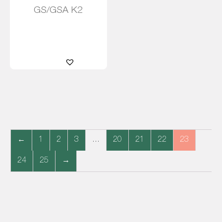
GS/GSA K2
Leer más
←
1
2
3
…
20
21
22
23
24
25
→