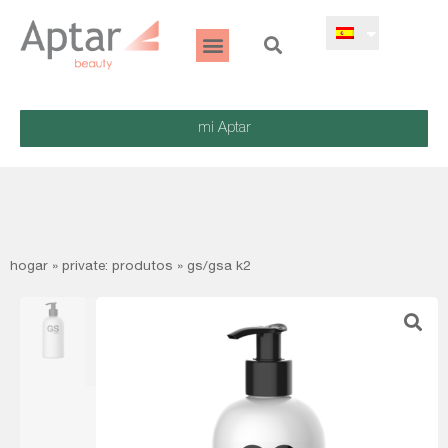
mi Aptar
hogar
»
private: produtos
»
gs/gsa k2