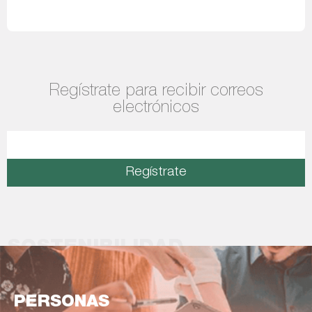
Leer más
Regístrate para recibir correos
electrónicos
Regístrate
SOSTENIBILIDAD
PERSONAS