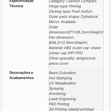
Especificação
Category: Cushion Compact
Técnica
Hinge type: Pinning
Closing type: Push button
Outer pack shape: Cylindrical
Mirror: Available
Outer
dimension:Ø77*28.2mm(Height)
Pan dimension:
Ø48.3*12.9mm(Depth)
Material: ABS (outer cap +base
)/inner cap (PP+TPE)
Other specialty: airtight/one
piece cover
Decorações e
Resin Coloration
Acabamentos
Hot Stamping
UV Metallization
Spraying
Anodizing
Laser Engraving
PAD Printing
3D Printing (digital printing)