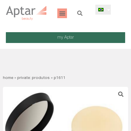
my Aptar
home
»
private: produtos
»
p1611