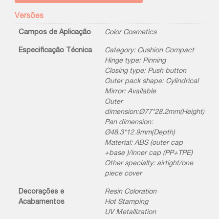
Versões
Campos de Aplicação
Color Cosmetics
Especificação Técnica
Category: Cushion Compact
Hinge type: Pinning
Closing type: Push button
Outer pack shape: Cylindrical
Mirror: Available
Outer
dimension:Ø77*28.2mm(Height)
Pan dimension:
Ø48.3*12.9mm(Depth)
Material: ABS (outer cap
+base )/inner cap (PP+TPE)
Other specialty: airtight/one
piece cover
Decorações e
Resin Coloration
Acabamentos
Hot Stamping
UV Metallization