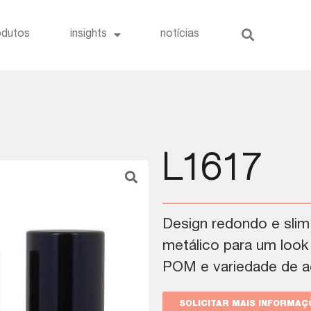
odutos
insights
notícias
L1617
Design redondo e sli
metálico para um loo
POM e variedade de 
SOLICITAR MAIS INFORMAÇ