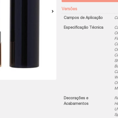
Versões
Campos de Aplicação
C
Especificação Técnica
Ca
Ou
Fi
C
Ou
Co
Sh
Ba
Ca
We
Ot
M
Decorações e
Re
Acabamentos
H
UV
S