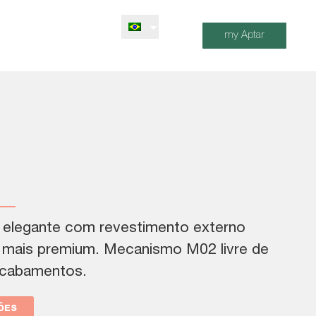
my Aptar
m elegante com revestimento externo
k mais premium. Mecanismo M02 livre de
acabamentos.
ÕES