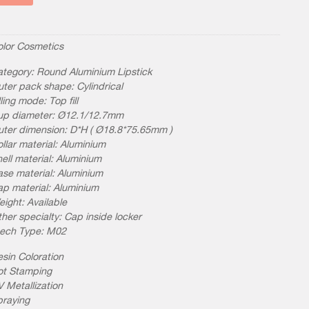
olor Cosmetics
tegory: Round Aluminium Lipstick
ter pack shape: Cylindrical
lling mode: Top fill
up diameter: Ø12.1/12.7mm
ter dimension: D*H ( Ø18.8*75.65mm )
llar material: Aluminium
ell material: Aluminium
se material: Aluminium
p material: Aluminium
ight: Available
her specialty: Cap inside locker
ech Type: M02
sin Coloration
ot Stamping
 Metallization
praying