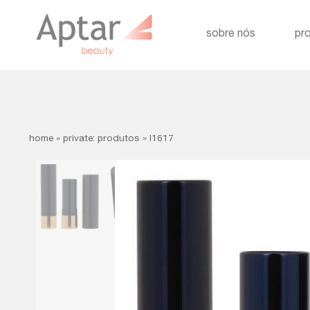
sobre nós
pr
home
»
private: produtos
»
l1617