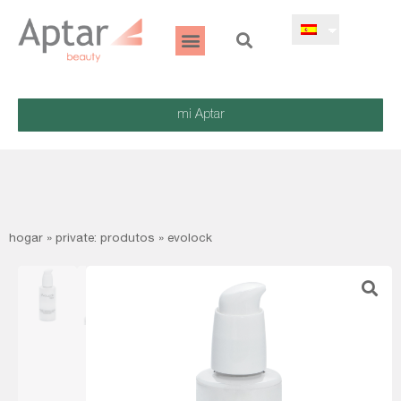
mi Aptar
hogar
»
private: produtos
»
evolock