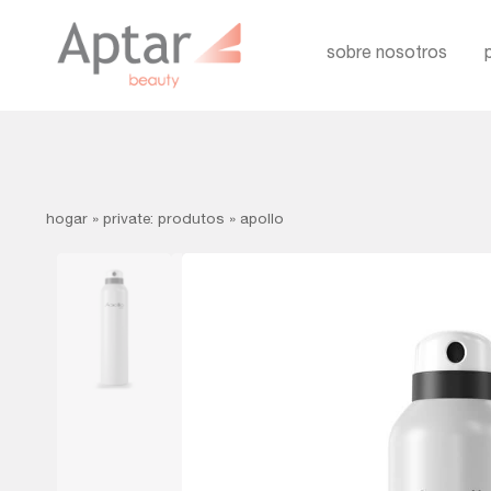
sobre nosotros
hogar
»
private: produtos
»
apollo