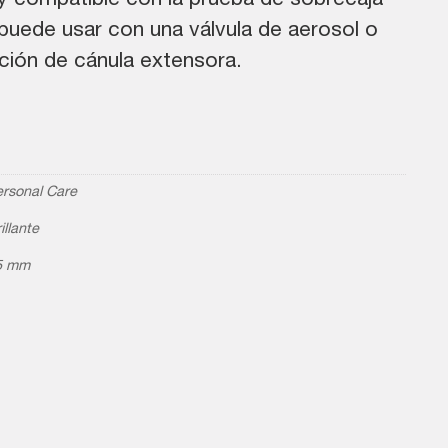
y compatible con la prueba de sobrecaja
puede usar con una válvula de aerosol o
ción de cánula extensora.
rsonal Care
illante
5 mm