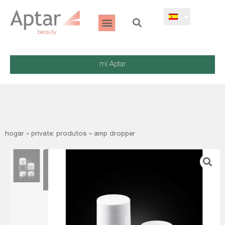
mi Aptar
hogar
»
private: produtos
»
amp dropper