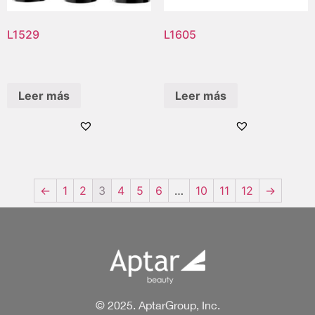
L1529
L1605
Leer más
Leer más
←
1
2
3
4
5
6
…
10
11
12
→
© 2025. AptarGroup, Inc.