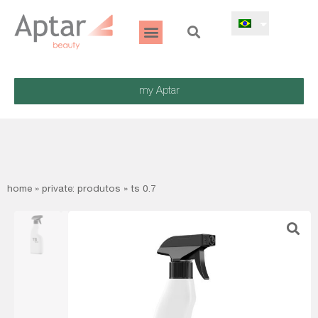
my Aptar
home
»
private: produtos
»
ts 0.7