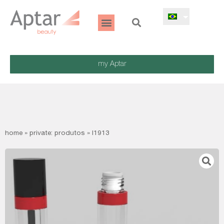
my Aptar
home
»
private: produtos
»
l1913