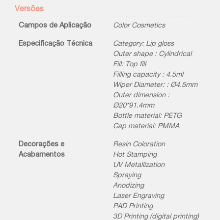
Versões
Campos de Aplicação
Color Cosmetics
Especificação Técnica
Category: Lip gloss
Outer shape : Cylindrical
Fill: Top fill
Filling capacity : 4.5ml
Wiper Diameter: : Ø4.5mm
Outer dimension :
Ø20*91.4mm
Bottle material: PETG
Cap material: PMMA
Decorações e
Resin Coloration
Acabamentos
Hot Stamping
UV Metallization
Spraying
Anodizing
Laser Engraving
PAD Printing
3D Printing (digital printing)