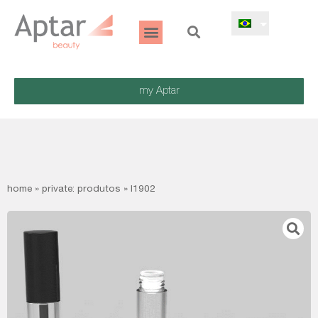
my Aptar
home
»
private: produtos
»
l1902