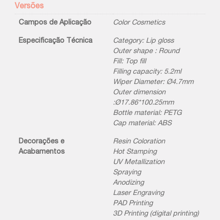
Versões
Campos de Aplicação
Color Cosmetics
Especificação Técnica
Category: Lip gloss
Outer shape : Round
Fill: Top fill
Filling capacity: 5.2ml
Wiper Diameter: Ø4.7mm
Outer dimension
:Ø17.86*100.25mm
Bottle material: PETG
Cap material: ABS
Decorações e
Resin Coloration
Acabamentos
Hot Stamping
UV Metallization
Spraying
Anodizing
Laser Engraving
PAD Printing
3D Printing (digital printing)