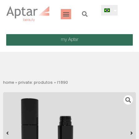
my Aptar
home
»
private: produtos
»
l1890