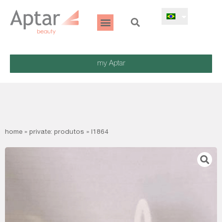
my Aptar
home
»
private: produtos
»
l1864