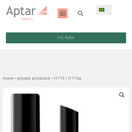
my Aptar
home
»
private: produtos
»
l1715 / l1715a