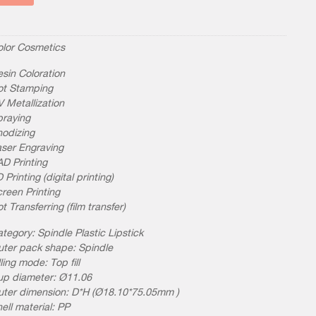
olor Cosmetics
sin Coloration
ot Stamping
 Metallization
praying
odizing
ser Engraving
D Printing
 Printing (digital printing)
reen Printing
t Transferring (film transfer)
tegory: Spindle Plastic Lipstick
ter pack shape: Spindle
lling mode: Top fill
up diameter: Ø11.06
uter dimension: D*H (Ø18.10*75.05mm )
ell material: PP