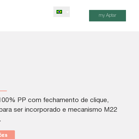
my Aptar
100% PP com fechamento de clique,
l para ser incorporado e mecanismo M22
.
ÕES