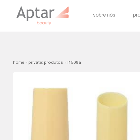
sobre nós
pr
home
»
private: produtos
»
l1509a