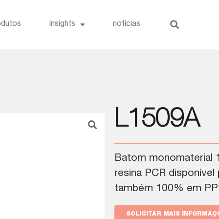
odutos
insights
notícias
L1509A
Batom monomaterial 
resina PCR disponíve
também 100% em PP
SOLICITAR MAIS INFORMAÇ