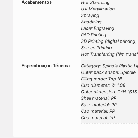
Acabamentos
Hot Stamping
UV Metallization
Spraying
Anodizing
Laser Engraving
PAD Printing
3D Printing (digital printing)
Screen Printing
Hot Transferring (film transf
Especificação Técnica
Category: Spindle Plastic Li
Outer pack shape: Spindle
Filling mode: Top fill
Cup diameter: Ø11.06
Outer dimension: D*H (Ø1
Shell material: PP
Base material: PP
Cap material: PP
Cup material: PP