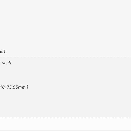
er)
pstick
8.10*75.05mm )