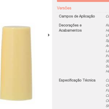
Versões
Campos de Aplicação
C
Decorações e
Re
Acabamentos
H
UV
S
An
La
PA
3D
Sc
Ho
Especificação Técnica
Ca
Ou
Fi
C
O
Sh