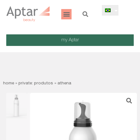
my Aptar
home
»
private: produtos
»
athena