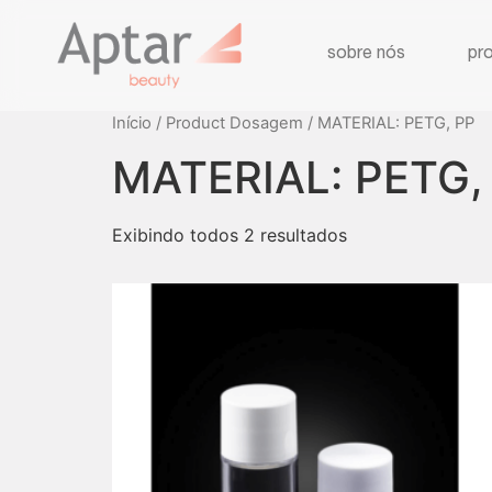
sobre nós
pr
Início
/ Product Dosagem / MATERIAL: PETG, PP
MATERIAL: PETG,
Exibindo todos 2 resultados