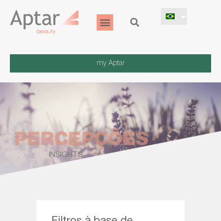
my Aptar
PERCEPÇÕES
INSIGHTS